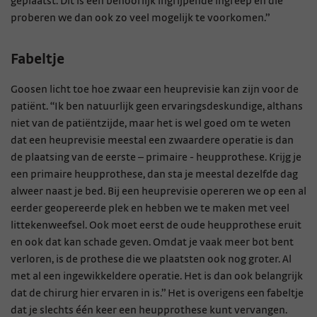
geplaatst. Dit is een behoorlijk ingrijpende ingreep en die
proberen we dan ook zo veel mogelijk te voorkomen.”
Fabeltje
Goosen licht toe hoe zwaar een heuprevisie kan zijn voor de
patiënt. “Ik ben natuurlijk geen ervaringsdeskundige, althans
niet van de patiëntzijde, maar het is wel goed om te weten
dat een heuprevisie meestal een zwaardere operatie is dan
de plaatsing van de eerste – primaire - heupprothese. Krijg je
een primaire heupprothese, dan sta je meestal dezelfde dag
alweer naast je bed. Bij een heuprevisie opereren we op een al
eerder geopereerde plek en hebben we te maken met veel
littekenweefsel. Ook moet eerst de oude heupprothese eruit
en ook dat kan schade geven. Omdat je vaak meer bot bent
verloren, is de prothese die we plaatsten ook nog groter. Al
met al een ingewikkeldere operatie. Het is dan ook belangrijk
dat de chirurg hier ervaren in is.” Het is overigens een fabeltje
dat je slechts één keer een heupprothese kunt vervangen.