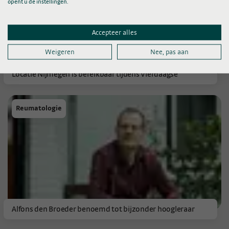
opent u de instellingen.
Accepteer alles
Weigeren
Nee, pas aan
Locatie Nijmegen is bereikbaar tijdens Vierdaagse
Reumatologie
Alfons den Broeder benoemd tot bijzonder hoogleraar