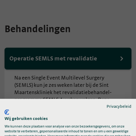
Behandelingen
Operatie SEMLS met revalidatie
Na een Single Event Multilevel Surgery
(SEMLS) kun je zes weken later bij de Sint
Maartenskliniek het revalidatiebehandel-
programma SEMLS 4 weken volgen. Deze
Privacybeleid
revalidatie is gericht op beter staan en lopen
na een operatie aan je benen.
Wij gebruiken cookies
We kunnen deze plaatsen voor analyse van onze bezoekersgegevens, om onze
website te verbeteren, gepersonaliseerde inhoud te tonen en om u een geweldige
website-ervaring te bieden. Voor meer informatie over de cookies die we gebruiken