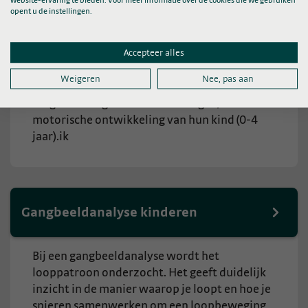
opent u de instellingen.
Screening motoriek / motorische
ontwikkeling (KIEST)
Accepteer alles
KIEST staat voor Kinderrevalidatie Indicatie
Weigeren
Nee, pas aan
En Screen Team. KIEST is er voor ouders met
vragen of zorgen over het bewegen/ de
motorische ontwikkeling van hun kind (0-4
jaar).ik
Gangbeeldanalyse kinderen
Bij een gangbeeldanalyse wordt het
looppatroon onderzocht. Het geeft duidelijk
inzicht in de manier waarop je loopt en hoe je
spieren samenwerken om een loopbeweging