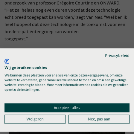
onderzoek van professor Grégoire Courtine en ONWARD.
“Het zal helaas nog even duren voordat deze technologie
echt breed toegepast kan worden,” zegt Van Nes. “Wel ben ik
heel hoopvol dat deze technologie in de toekomst voor een
bredere patiëntengroep kan worden
toegepast.”
Bekijk hieronder de video
Privacybeleid
Wij gebruiken cookies
We kunnen deze plaatsen voor analyse van onze bezoekersgegevens, om onze
website te verbeteren, gepersonaliseerde inhoud te tonen en om u een geweldige
website-ervaring te bieden. Voor meer informatie over de cookies die we gebruiken
opent u de instellingen.
Accepteer alles
Weigeren
Nee, pas aan