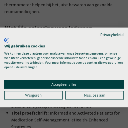
thermometer helpen bij het juist bewaren van gekoelde
reumamedicijnen.
Niet één oplossing voor iedereen
Privacybeleid
Wat uit het onderzoek ook blijkt: niet iedere patiënt heeft
Wij gebruiken cookies
dezelfde behoefte. Een combinatie van verschillende digitale
We kunnen deze plaatsen voor analyse van onze bezoekersgegevens, om onze
hulpmiddelen lijkt daarom het meest effectief. Daarbij is het
website te verbeteren, gepersonaliseerde inhoud te tonen en om u een geweldige
belangrijk dat patiënten én zorgverleners samen meedenken
website-ervaring te bieden. Voor meer informatie over de cookies die we gebruiken
opent u de instellingen.
over het ontwerp en de invoering van eHealth.
Meer informatie
Accepteer alles
Weigeren
Nee, pas aan
Promotie:
Lex Haegens
Datum en tijdstip:
dinsdag 26 mei 14.30
Titel proefschrift:
Informed and Activated Patients for
Medication Self-Management: eHealth-Enhanced
Strategies