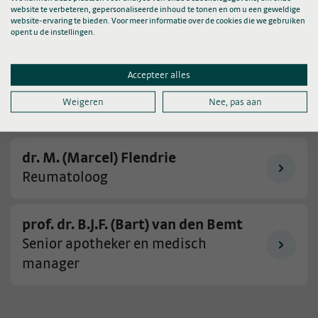
website te verbeteren, gepersonaliseerde inhoud te tonen en om u een geweldige
website-ervaring te bieden. Voor meer informatie over de cookies die we gebruiken
Lise Verhoef PhD
opent u de instellingen.
Senior onderzoeker
Accepteer alles
Jeffrey van der Ven MSc
Weigeren
Nee, pas aan
Junior Onderzoeker
dr. M. (Marcel) Flendrie
Reumatoloog
prof. dr. B.J.F. (Bart) van den Bemt
Senior apotheker en medisch
manager