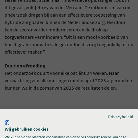
terrein en zoekt actief naar innovatieve oplossingen. Ook in
dit geval”, vult Jeffrey van der Ven aan. De uitkomsten van dit
onderzoek dragen bij aan een effectievere toepassing van
hybride zorgpaden binnen de Nederlandse zorg. Hierdoor
kan de sector verder moderniseren en de druk op
zorgverleners verminderen. “Dit is een mooi voorbeeld van
hoe digitale innovaties de gezondheidszorg toegankelijker en
effectiever maken.”
Duur en afronding
Het onderzoek duurt voor elke patiënt 24 weken. Naar
verwachting zijn alle metingen medio april 2025 afgerond en
kunnen we in de zomer van 2025 de resultaten delen.
Privacybeleid
Contactpersonen
Wij gebruiken cookies
We kunnen deze plaatsen voor analyse van onze bezoekersgegevens, om onze