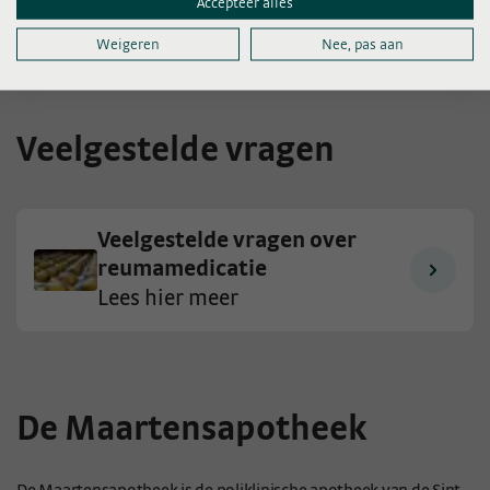
Accepteer alles
hoe u kunt inloggen?
Klik dan hier
.
Weigeren
Nee, pas aan
Veelgestelde vragen
Veelgestelde vragen over
reumamedicatie
Lees hier meer
De Maartensapotheek
De Maartensapotheek is de poliklinische apotheek van de Sint