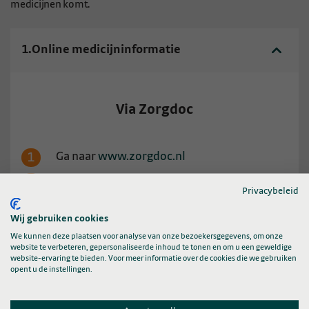
medicijnen komt.
1.
Online medicijninformatie
Via Zorgdoc
Ga naar
www.zorgdoc.nl
Log in met uw Zorgdoc-account
Privacybeleid
Ga naar ‘Medicijnen’ en klik op ‘Bekijk
Wij gebruiken cookies
medicijnen’.
We kunnen deze plaatsen voor analyse van onze bezoekersgegevens, om onze
Klik op het ‘i’-icoon of het ‘afspeel-icoon’ om
website te verbeteren, gepersonaliseerde inhoud te tonen en om u een geweldige
website-ervaring te bieden. Voor meer informatie over de cookies die we gebruiken
informatie over het medicijn te bekijken.
opent u de instellingen.
Heeft u nog geen Zorgdoc-account of wilt u
weten