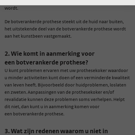
prothese zodat de prothese onderdeel van het lichaam
wordt.
De botverankerde prothese steekt uit de huid naar buiten,
het uitstekende deel van de botverankerde prothese wordt
aan het kunstbeen vastgemaakt.
2. Wie komt in aanmerking voor
een botverankerde prothese?
U kunt problemen ervaren met uw prothesekoker waardoor
u minder activiteiten kunt doen of een verminderde kwaliteit
van leven heeft. Bijvoorbeeld door huidproblemen, loslaten
en zweten. Aanpassingen van de prothesekoker en/of
revalidatie kunnen deze problemen soms verhelpen. Helpt
dit niet, dan kunt u in aanmerking komen voor
een botverankerde prothese.
3. Wat zijn redenen waarom u niet in