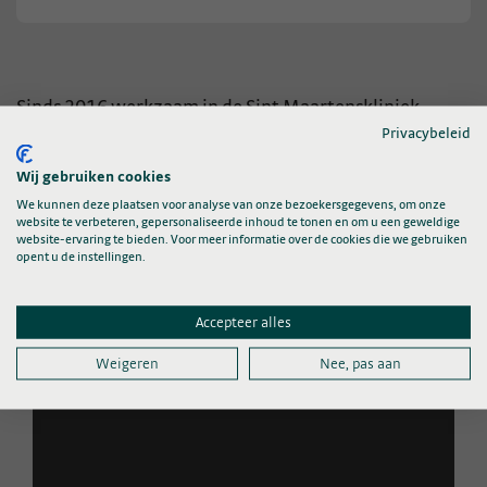
Sinds 2016 werkzaam in de Sint Maartenskliniek.
Privacybeleid
Hiervoor gewerkt bij UZ Leuven en Icone. Opleiding
Orthopedie gevolgd. Gespecialiseerd in kniedistractie,
Wij gebruiken cookies
ligamentaire chirurgie, unicondylaire (halve)
We kunnen deze plaatsen voor analyse van onze bezoekersgegevens, om onze
website te verbeteren, gepersonaliseerde inhoud te tonen en om u een geweldige
prothesen, (revisie)prothesiologie en standscorrecties.
website-ervaring te bieden. Voor meer informatie over de cookies die we gebruiken
opent u de instellingen.
Maak kennis met dr. de Jong 👇
Accepteer alles
Weigeren
Nee, pas aan