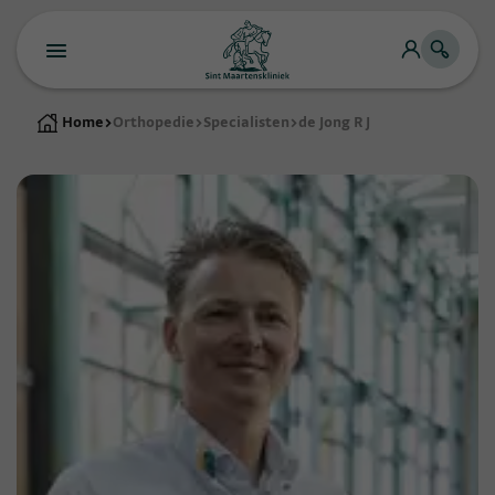
Home
>
Orthopedie
>
Specialisten
>
de Jong R J