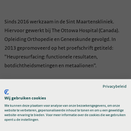
Sinds 2016 werkzaam in de Sint Maartenskliniek.
Hiervoor gewerkt bij The Ottowa Hospital (Canada).
Opleiding Orthopedie en Geneeskunde gevolgd. In
2013 gepromoveerd op het proefschrift getiteld:
"Heupresurfacing: functionele resultaten,
botdichtheidsmetingen en metaalionen".
Nevenfuncties:
Privacybeleid
Wij gebruiken cookies
Voorzitter Wetenschappelijke Adviesraad LROI (WAR)
Clinical Research lead Orthopedie
We kunnen deze plaatsen voor analyse van onze bezoekersgegevens, om onze
website te verbeteren, gepersonaliseerde inhoud te tonen en om u een geweldige
website-ervaring te bieden. Voor meer informatie over de cookies die we gebruiken
opent u de instellingen.
Onderzoeksprojecten: