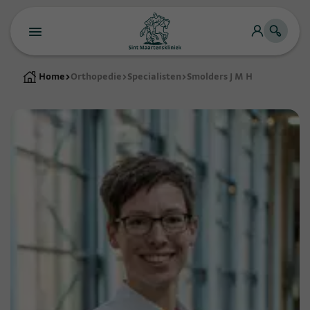
Home
>
Orthopedie
>
Specialisten
>
Smolders J M H