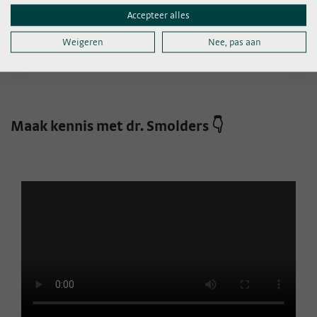
Accepteer alles
Complexiteit en uitkomsten van knierevisiechirurgie
Ontwikkeling Zorgzwaartemeter / Combined Complexity
Weigeren
Nee, pas aan
Tool
Maak kennis met dr. Smolders 👇