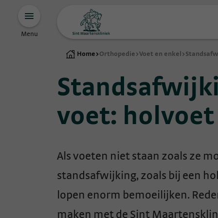
Menu
Home
>
Orthopedie
>
Voet en enkel
>
Standsafwi
Standsafwijk
voet: holvoet
Als voeten niet staan zoals ze mo
standsafwijking, zoals bij een h
lopen enorm bemoeilijken. Reden
maken met de Sint Maartensklin