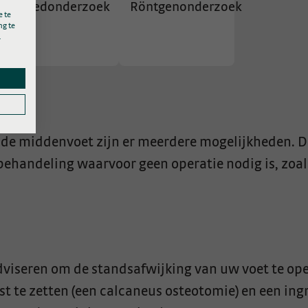
Bloedonderzoek
Röntgenonderzoek
 te
ng te
.
 de middenvoet zijn er meerdere mogelijkheden. 
 behandeling waarvoor geen operatie nodig is, zoal
viseren om de standsafwijking van uw voet te oper
t te zetten (een calcaneus osteotomie) en een in