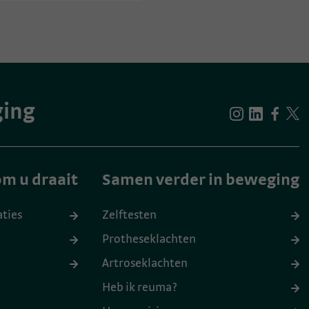
ging
m u draait
Samen verder in beweging
aties
Zelftesten
Protheseklachten
Artroseklachten
Heb ik reuma?