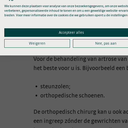
Doorverwijzing
Vraaggesprek
We kunnen deze plaatsen voor analyse van onze bezoekersgegevens, om onze website
en lichamelijk
verbeteren, gepersonaliseerde inhoud te tonen en om u een geweldige website-ervari
bieden. Voor meer informatie over de cookies die we gebruiken opent u de instellingen
onderzoek
Accepteer alles
Weigeren
Nee, pas aan
Hoe te behandelen?
Voor de behandeling van artrose van
het beste voor u is. Bijvoorbeeld een
steunzolen;
orthopedische schoenen.
De orthopedisch chirurg kan u ook ad
een ingreep zónder de gewrichten vas