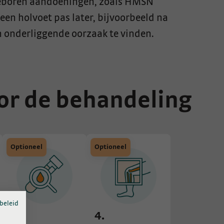
geboren aandoeningen, zoals HMSN
 een holvoet pas later, bijvoorbeeld na
en onderliggende oorzaak te vinden.
or de behandeling
Optioneel
Optioneel
beleid
3.
4.