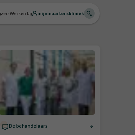
jzers
Werken bij
mijnmaartenskliniek
De behandelaars