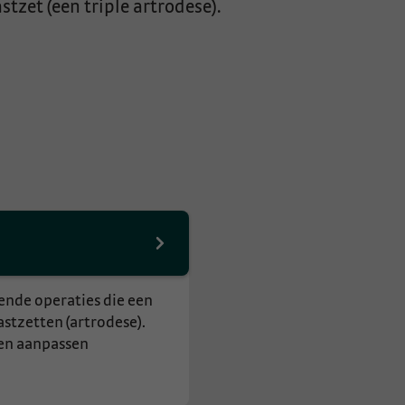
stzet (een triple artrodese).
lende operaties die een
stzetten (artrodese).
en aanpassen