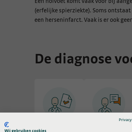
Een holvoet komt vaak voor bij aan
(erfelijke spierziekte). Soms ontstaat
een herseninfarct. Vaak is er ook ge
De diagnose vo
Privacy
1.
2.
Wij gebruiken cookies