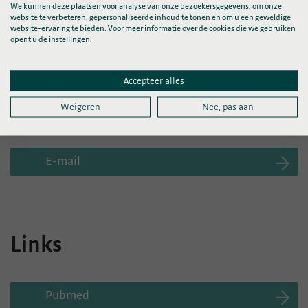
We kunnen deze plaatsen voor analyse van onze bezoekersgegevens, om onze
research addresses the control and biomechanics of gait in
website te verbeteren, gepersonaliseerde inhoud te tonen en om u een geweldige
website-ervaring te bieden. Voor meer informatie over de cookies die we gebruiken
patients with complex gait problems. In November 2021 I
opent u de instellingen.
was appointed as professor of Clinical Motor Control at the
Radboud University Nijmegen, Faculty of Social Sciences.
Accepteer alles
Contact
Weigeren
Nee, pas aan
E-mail
Links
Pubmed