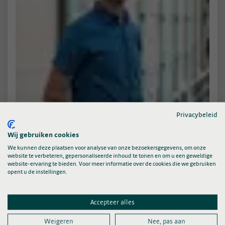
Privacybeleid
Wij gebruiken cookies
We kunnen deze plaatsen voor analyse van onze bezoekersgegevens, om onze
website te verbeteren, gepersonaliseerde inhoud te tonen en om u een geweldige
Projectleider
website-ervaring te bieden. Voor meer informatie over de cookies die we gebruiken
opent u de instellingen.
Noël Keijsers Prof
Accepteer alles
Contactpersoon
Weigeren
Nee, pas aan