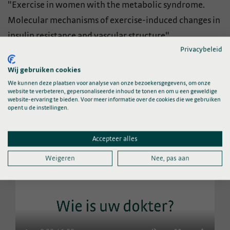
"Exercise in women with the metabolic syndrome.
Molecular mechanisms of exercise-induced changes in
insulin resistance and vascular structure".
Privacybeleid
Nevenfuncties
Wij gebruiken cookies
We kunnen deze plaatsen voor analyse van onze bezoekersgegevens, om onze
website te verbeteren, gepersonaliseerde inhoud te tonen en om u een geweldige
Lid van de Nederlandse Vereniging voor Reumatologie
website-ervaring te bieden. Voor meer informatie over de cookies die we gebruiken
(NVR)
opent u de instellingen.
Accepteer alles
Weigeren
Nee, pas aan