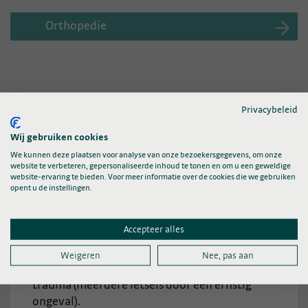
Orthopedie
Aandoeningen
Privacybeleid
Wij gebruiken cookies
We kunnen deze plaatsen voor analyse van onze bezoekersgegevens, om onze
website te verbeteren, gepersonaliseerde inhoud te tonen en om u een geweldige
Multi-trauma
website-ervaring te bieden. Voor meer informatie over de cookies die we gebruiken
opent u de instellingen.
Het Revalidatiecentrum van de Sint
Accepteer alles
Maartenskliniek heeft een team van
specialisten voor u klaar staan om u zo
Weigeren
Nee, pas aan
optimaal mogelijk te begeleiden bij multi-
trauma (meerdere letsels door een ernstig
ongeval).