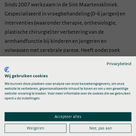
Sinds 2007 werkzaam in de Sint Maartenskliniek.
Gespecialiseerd in vroegbehandeling (0-6 jarigen) en
interventies (waaronder therapie, orthesiologie,
plastische chirurgie) ter verbetering van de
armhandfunctie bij kinderen en jongeren en
volwassen met cerebrale parese. Heeft onderzoek
gedaan naar het effect van plastische chirurgie op de
Privacybeleid
arm handfunctie bij adolescenten met CP.
Wij gebruiken cookies
We kunnen deze plaatsen voor analyse van onze bezoekersgegevens, om onze
Nevenfuncties
website te verbeteren, gepersonaliseerde inhoud te tonen en om u een geweldige
website-ervaring te bieden. Voor meer informatie over de cookies die we gebruiken
opent u de instellingen.
Voorzitter VRA werkgroep vroegbehandeling &
Capaciteitenprofiel (CAP)
Accepteer alles
Bestuurslid VRA werkgroep cerebrale parese
Lid Expertgroep kinderen van Stichting Revalidatie
Weigeren
Nee, pas aan
Impact