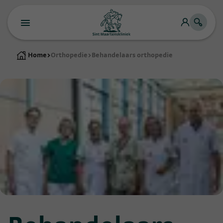
Home
>
Orthopedie
>
Behandelaars orthopedie