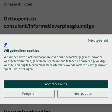
lichaamsfuncties.
Orthopedisch
consulent/informatieverpleegkundige
De orthopedisch consulent of informatieverpleegkundige is
Privacybeleid
een gespecialiseerd verpleegkundige. Zij informeert u over
zaken als wondgenezing, pijn, mobiliteit of de onderzoeken
Wij gebruiken cookies
en bespreekt met u de nazorg en eventuele hulpmiddelen.
We kunnen deze plaatsen voor analyse van onze bezoekersgegevens, om onze
website te verbeteren, gepersonaliseerde inhoud te tonen en om u een geweldige
website-ervaring te bieden. Voor meer informatie over de cookies die we gebruiken
Overige behandelaars
opent u de instellingen.
De afdeling Orthopedie werkt nauw samen met andere
Accepteer alles
behandelaars, waaronder de reumatoloog, revalidatiearts,
fysiotherapeut, ergotherapeut, maatschappelijk werker,
Weigeren
Nee, pas aan
psycholoog en/of een
diëtist
.