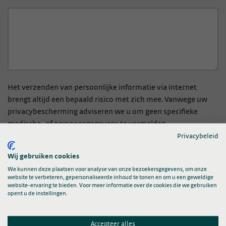
Het verzenden van persoonlijke informatie via internet
brengt altijd een bepaald risico met zich mee. Vanwege uw
privacybescherming adviseren we u om geen specifieke
medische- of persoonsgegevens te vermelden.
Privacybeleid
Woonplaats
Wij gebruiken cookies
We kunnen deze plaatsen voor analyse van onze bezoekersgegevens, om onze
website te verbeteren, gepersonaliseerde inhoud te tonen en om u een geweldige
website-ervaring te bieden. Voor meer informatie over de cookies die we gebruiken
opent u de instellingen.
E-mailadres
*
Accepteer alles