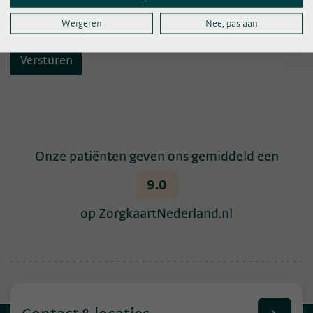
Weigeren
Nee, pas aan
Onze patiënten geven ons gemiddeld een
9.0
op ZorgkaartNederland.nl