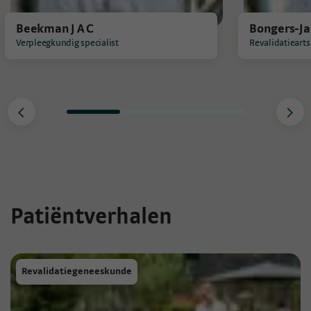
Beekman J A C
Bongers-Ja
Verpleegkundig specialist
Revalidatiearts
<
>
Patiëntverhalen
Revalidatiegeneeskunde