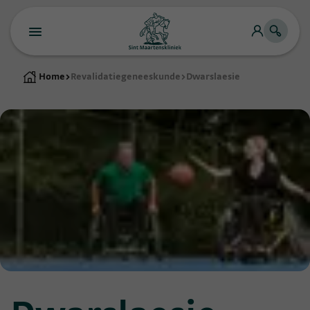
Home
>
Revalidatiegeneeskunde
>
Dwarslaesie