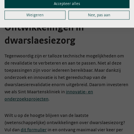
Accepteer alles
Weigeren
Nee, pas aan
Ontwikkelingen in
dwarslaesiezorg
Tegenwoordig zijn er talloze technische mogelijkheden om
de revalidatie te verbeteren en aan te passen. Niet al deze
toepassingen zijn voor iedereen bereikbaar. Maar dankzij
onderzoek en innovatie is het gereedschap van de
dwarslaesierevalidatie enorm uitgebreid. Daarom investeren
we als Sint Maartenskliniek in
innovatie- en
onderzoeksprojecten
.
Wilt u op de hoogte blijven van de laatste
(wetenschappelijke) ontwikkelingen over dwarslaesiezorg?
Vul dan
dit formulier
in en ontvang maximaal vier keer per