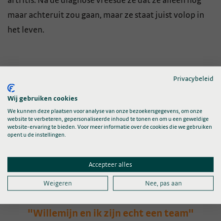
artritis. Na de diagnose vreesde ze dat ze alleen nog
maar achteruit zou gaan, maar ze staat juist volop in
het leven.
Privacybeleid
Wij gebruiken cookies
We kunnen deze plaatsen voor analyse van onze bezoekersgegevens, om onze
website te verbeteren, gepersonaliseerde inhoud te tonen en om u een geweldige
website-ervaring te bieden. Voor meer informatie over de cookies die we gebruiken
opent u de instellingen.
Accepteer alles
Weigeren
Nee, pas aan
"Willemijn en ik zijn echt een team"