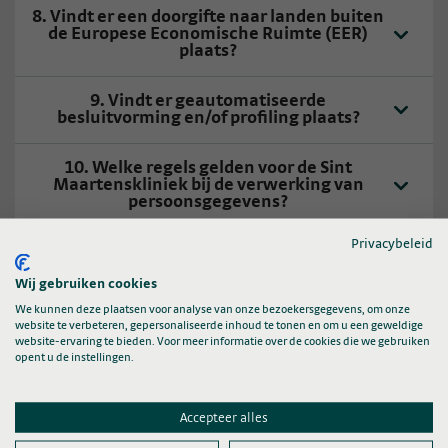
8. Vindt er een doorgifte naar landen buiten
de Europese Economische Ruimte (EER)
plaats?
9. Vindt er geautomatiseerde
besluitvorming en/of profiling plaats?
10. Welke regels gelden voor de Sint
Maartenskliniek bij de verwerking van
persoonsgegevens?
Privacybeleid
11. Welke rechten heeft u?
Wij gebruiken cookies
We kunnen deze plaatsen voor analyse van onze bezoekersgegevens, om onze
12. Wat kunt u zelf doen?
website te verbeteren, gepersonaliseerde inhoud te tonen en om u een geweldige
website-ervaring te bieden. Voor meer informatie over de cookies die we gebruiken
opent u de instellingen.
13. Waar kan ik terecht met een vraag of
klacht?
Accepteer alles