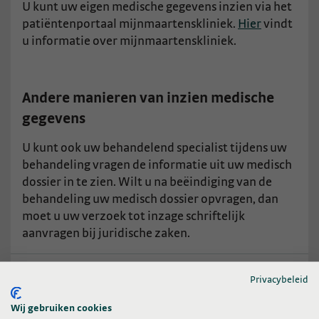
U kunt uw eigen medische gegevens inzien via het
patiëntenportaal mijnmaartenskliniek.
Hier
vindt
u informatie over mijnmaartenskliniek.
Andere manieren van inzien medische
gegevens
U kunt ook uw behandelend specialist tijdens uw
behandeling vragen de informatie uit uw medisch
dossier in te zien. Wilt u na beëindiging van de
behandeling uw medisch dossier opvragen, dan
moet u uw verzoek tot inzage schriftelijk
aanvragen bij juridische zaken.
Kopie aanvragen van uw medische
Privacybeleid
gegevens
Wij gebruiken cookies