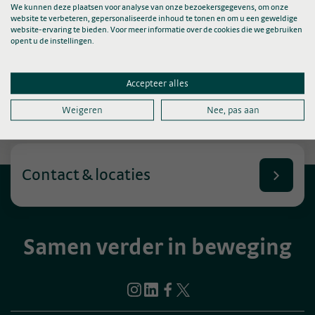
Kopie opvragen van uw beeldmateriaal
We kunnen deze plaatsen voor analyse van onze bezoekersgegevens, om onze
website te verbeteren, gepersonaliseerde inhoud te tonen en om u een geweldige
website-ervaring te bieden. Voor meer informatie over de cookies die we gebruiken
opent u de instellingen.
Gegevens in uw dossier wijzigen, aanvullen
of vernietigen
Accepteer alles
Aanvraag medische gegevens overleden
patiënten
Weigeren
Nee, pas aan
Contact & locaties
Samen verder in beweging