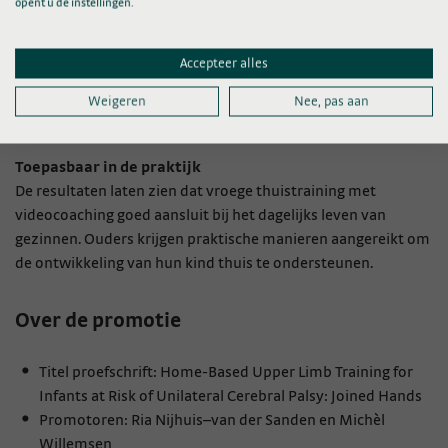
opent u de instellingen.
Innovatie: stimulerend polsbandje
Daarnaast ontwikkelde Verhaegh een innovatief polsbandje
dat kinderen met licht, geluid en trillingen stimuleert om hun
Accepteer alles
aangedane arm meer te gebruiken. Vooral bij baby’s die hun
Weigeren
Nee, pas aan
arm nog weinig inzetten, lijkt deze aanpak goed te werken.
Toepasbaar in de praktijk
De resultaten laten zien dat vroege thuistraining met
videocoaching goed aansluit bij het dagelijks leven van
gezinnen. Ouders krijgen praktische manieren aangereikt om
de ontwikkeling van hun kind thuis te ondersteunen.
Over de promotie
Titel proefschrift: Home-Based Upper Limb Training for
Infants at Risk of Unilateral Cerebral Palsy: Joined Hands
Promotoren: Ria Nijhuis–van der Sanden en Michèl
Willemsen