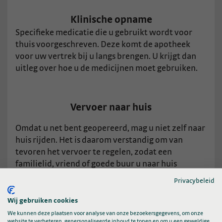
Klinische opname
Specifieke medicatie die u gebruikt wordt voor
thuis voorgeschreven. Deze komt de apotheek
voor uw vertrek bij u langs brengen. U krijgt dan
uitleg over hoe u de medicijnen moet gebruiken.
Vervoer naar huis
Omdat u net bent geopereerd, mag u niet zelf naar
huis rijden. Het is daarom verstandig om van
tevoren het vervoer te regelen, zodat een
familielid, vriend of goede buur u naar huis
brengen. U kunt zich ook door een taxi naar huis
Privacybeleid
laten brengen. Vraag bij uw zorgverzekeraar na of
zij de taxikosten vergoeden.
Wij gebruiken cookies
We kunnen deze plaatsen voor analyse van onze bezoekersgegevens, om onze
website te verbeteren, gepersonaliseerde inhoud te tonen en om u een geweldige