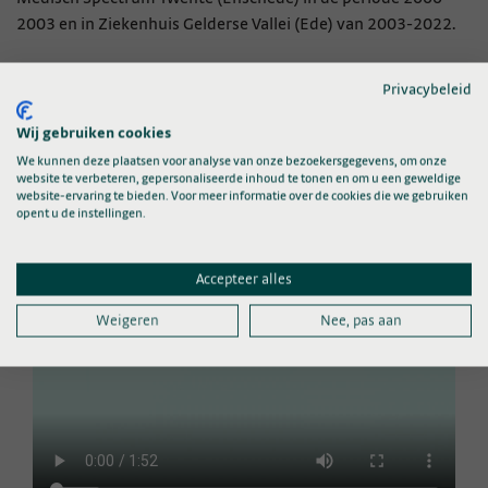
2003 en in Ziekenhuis Gelderse Vallei (Ede) van 2003-2022.
Opleidingen
Privacybeleid
In 1985-1991 Geneeskunde in Maastricht en van 1992-2000
Wij gebruiken cookies
Reumatologie in Twente.
We kunnen deze plaatsen voor analyse van onze bezoekersgegevens, om onze
website te verbeteren, gepersonaliseerde inhoud te tonen en om u een geweldige
website-ervaring te bieden. Voor meer informatie over de cookies die we gebruiken
opent u de instellingen.
Accepteer alles
Weigeren
Nee, pas aan