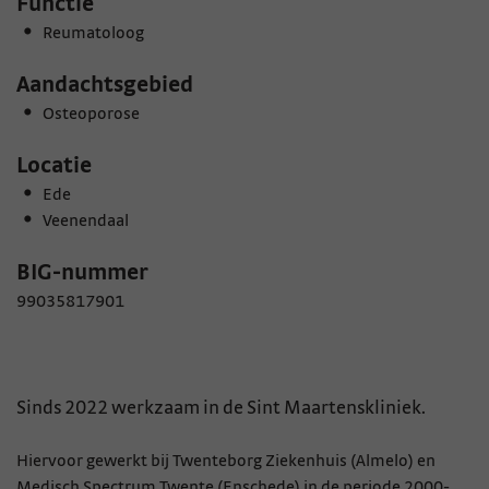
Functie
Reumatoloog
Aandachtsgebied
Osteoporose
Locatie
Ede
Veenendaal
BIG-nummer
99035817901
Sinds 2022 werkzaam in de Sint Maartenskliniek.
Hiervoor gewerkt bij Twenteborg Ziekenhuis (Almelo) en
Medisch Spectrum Twente (Enschede) in de periode 2000-