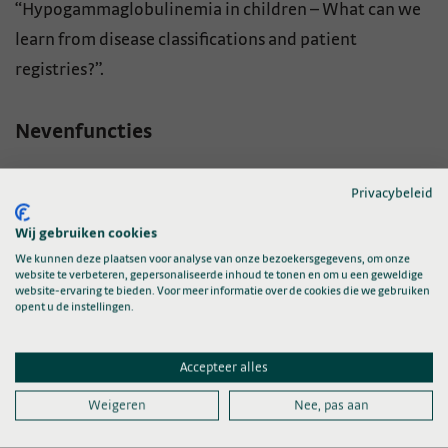
“Hypogammaglobulinemia in children – What can we
learn from disease classifications and patient
registries?”.
Nevenfuncties
Tevens werkzaam als kinderreumatoloog/-immunoloog
Privacybeleid
in het Amalia kinderziekenhuis (Radboudumc) Nijmegen
Lid van:
Wij gebruiken cookies
We kunnen deze plaatsen voor analyse van onze bezoekersgegevens, om onze
website te verbeteren, gepersonaliseerde inhoud te tonen en om u een geweldige
de Nederlandse Vereniging voor Kinderreumatologie
website-ervaring te bieden. Voor meer informatie over de cookies die we gebruiken
(NVKR), sinds 2019 als secretaris
opent u de instellingen.
de Paediatric Rheumatology European Society (PReS)
de European Society for Immunodeficiency (ESID)
Accepteer alles
de International Society of Systemic Auto-
Inflammatory Disease (ISSAID)
Weigeren
Nee, pas aan