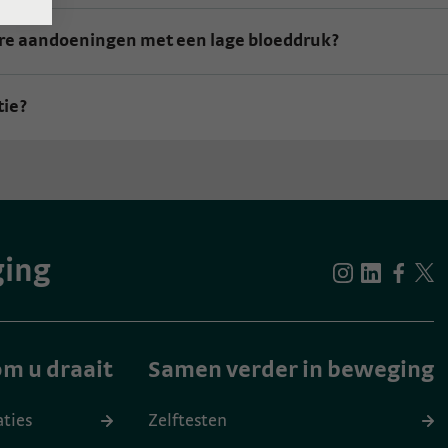
ere aandoeningen met een lage bloeddruk?
tie?
ging
m u draait
Samen verder in beweging
aties
Zelftesten