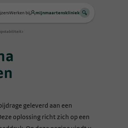
jzers
Werken bij
mijnmaartenskliniek
pstabiliteit
>
na
en
ijdrage geleverd aan een
ze oplossing richt zich op een