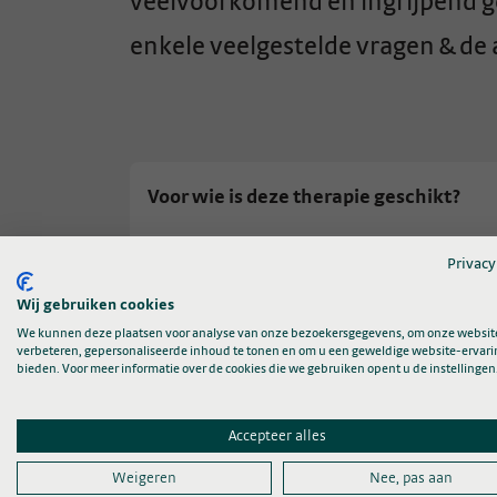
veelvoorkomend en ingrijpend ge
enkele veelgestelde vragen & de
Voor wie is deze therapie geschikt?
Deze therapie is geschikt voor mensen me
Privacy
Wij gebruiken cookies
Loopt het onderzoek nog?
We kunnen deze plaatsen voor analyse van onze bezoekersgegevens, om onze website
verbeteren, gepersonaliseerde inhoud te tonen en om u een geweldige website-ervari
bieden. Voor meer informatie over de cookies die we gebruiken opent u de instellingen
Kan ik ook meedoen aan het onderzoek 
Accepteer alles
Wanneer komt deze therapie op de Ne
Weigeren
Nee, pas aan