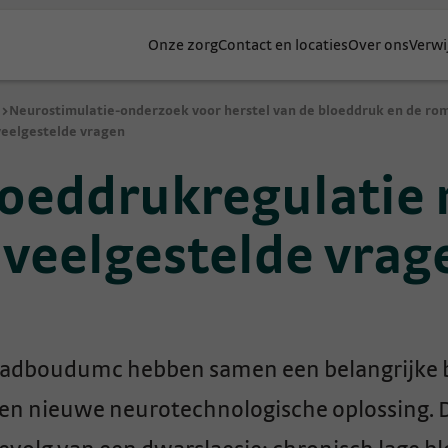
Onze zorg
Contact en locaties
Over ons
Verwi
e
>
Neurostimulatie-onderzoek voor herstel van de bloeddruk en de rom
veelgestelde vragen
oeddrukregulatie 
 veelgestelde vrag
 Radboudumc hebben samen een belangrijke b
en nieuwe neurotechnologische oplossing. De