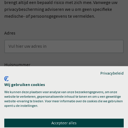
brengt altijd een bepaald risico met zich mee. Vanwege uw
privacybescherming adviseren we u om geen specifieke
medische- of persoonsgegevens te vermelden.
Adres
Huisnummer
Privacybeleid
Wij gebruiken cookies
We kunnen deze plaatsen voor analyse van onze bezoekersgegevens, om onze
Postcode
website te verbeteren, gepersonaliseerde inhoud te tonen en om u een geweldige
website-ervaring te bieden. Voor meer informatie over de cookies die we gebruiken
opent u de instellingen.
Accepteer alles