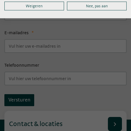
Woonplaats
*
Weigeren
Nee, pas aan
E-mailadres
*
Telefoonnummer
Contact & locaties