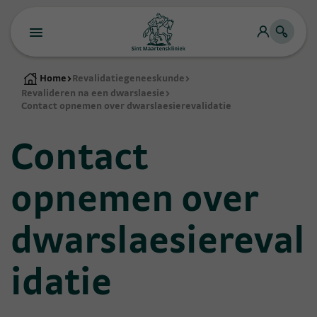
Home
>
Revalidatiegeneeskunde
>
Revalideren na een dwarslaesie
>
Contact opnemen over dwarslaesierevalidatie
Contact
opnemen over
dwarslaesiereval
idatie