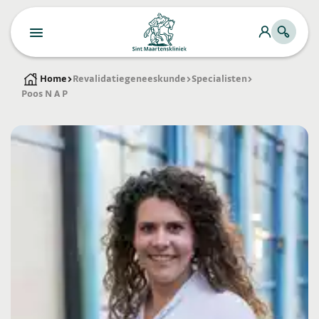
Home
>
Revalidatiegeneeskunde
>
Specialisten
>
Poos N A P