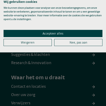
Wij gebruiken cookies
We kunnen deze plaatsen voor analyse van onze bezoekersgegevens, om onze
website te verbeteren, gepersonaliseerde inhoud te tonen en om u een geweldige
website-ervaring te bieden. Voor meer informatie over de cookies die we gebruiken
opent u de instellingen.
Snel naar
Over ons
Accepteer alles
Agenda
Weigeren
Nee, pas aan
Werken bij
Suggesties & klachten
Research & Innovation
Waar het om u draait
Contact en locaties
Over uw zorg
Verwijzers