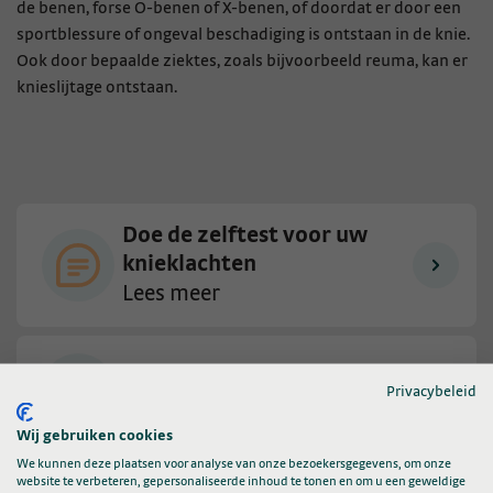
de benen, forse O-benen of X-benen, of doordat er door een
sportblessure of ongeval beschadiging is ontstaan in de knie.
Ook door bepaalde ziektes, zoals bijvoorbeeld reuma, kan er
knieslijtage ontstaan.
Doe de zelftest voor uw
knieklachten
Lees meer
Meer over knieklachten
Privacybeleid
Lees meer
Wij gebruiken cookies
We kunnen deze plaatsen voor analyse van onze bezoekersgegevens, om onze
Alle veelgestelde vragen
website te verbeteren, gepersonaliseerde inhoud te tonen en om u een geweldige