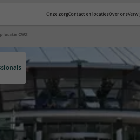
Onze zorg
Contact en locaties
Over ons
Verwi
p locatie CWZ
ssionals