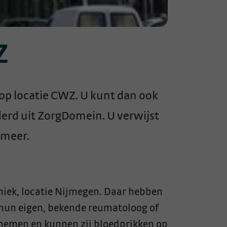
Z
 op locatie CWZ. U kunt dan ook
derd uit ZorgDomein. U verwijst
xmeer.
niek, locatie Nijmegen. Daar hebben
n hun eigen, bekende reumatoloog of
 nemen en kunnen zij bloedprikken op