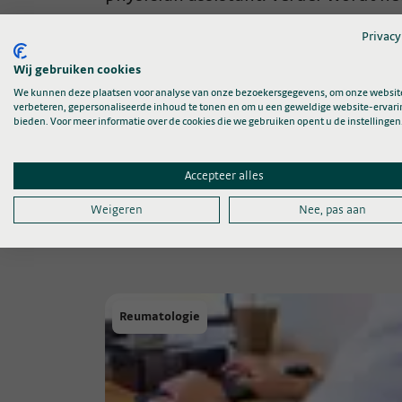
de poli zonder afspraak. Ook is er a
Privacy
Wij gebruiken cookies
We kunnen deze plaatsen voor analyse van onze bezoekersgegevens, om onze website
Uiteraard zijn we het CWZ dankbaar 
verbeteren, gepersonaliseerde inhoud te tonen en om u een geweldige website-ervari
bieden. Voor meer informatie over de cookies die we gebruiken opent u de instellingen
Accepteer alles
Weigeren
Nee, pas aan
Wellicht ook i
Reumatologie