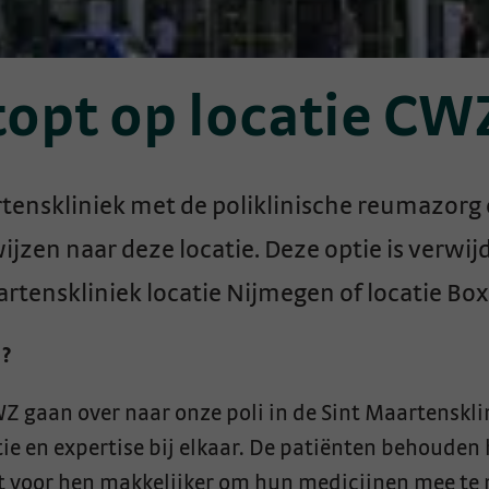
opt op locatie CW
rtenskliniek met de poliklinische reumazorg
zen naar deze locatie. Deze optie is verwij
rtenskliniek locatie Nijmegen of locatie Bo
n?
 gaan over naar onze poli in de Sint Maartenskli
atie en expertise bij elkaar. De patiënten behoude
et voor hen makkelijker om hun medicijnen mee te