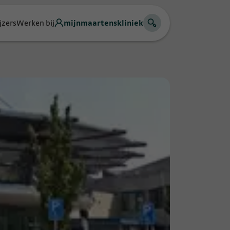
jzers
Werken bij
mijnmaartenskliniek