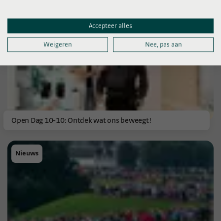
Nieuws
Accepteer alles
Weigeren
Nee, pas aan
Open Dag 10-10: Ontdek wat ons beweegt!
Nieuws