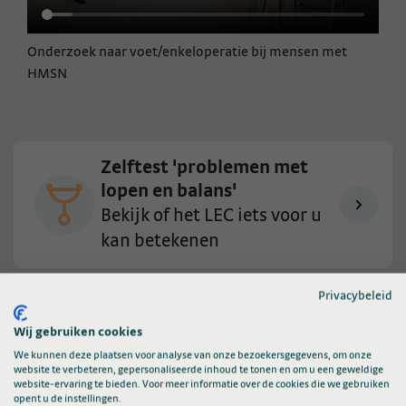
Onderzoek naar voet/enkeloperatie bij mensen met
HMSN
Zelftest 'problemen met
lopen en balans'
Bekijk of het LEC iets voor u
kan betekenen
Privacybeleid
Wij gebruiken cookies
We kunnen deze plaatsen voor analyse van onze bezoekersgegevens, om onze
website te verbeteren, gepersonaliseerde inhoud te tonen en om u een geweldige
Nieuws en onderzoek
website-ervaring te bieden. Voor meer informatie over de cookies die we gebruiken
opent u de instellingen.