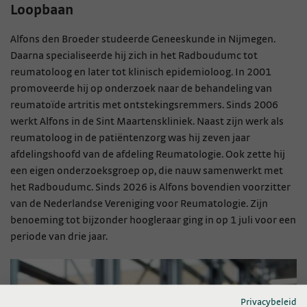
Loopbaan
Alfons den Broeder studeerde Geneeskunde in Nijmegen.
Daarna specialiseerde hij zich in het Radboudumc tot
reumatoloog en later tot klinisch epidemioloog. In 2001
promoveerde hij op onderzoek naar de behandeling van
reumatoïde artritis met ontstekingsremmers. Sinds 2006
werkt Alfons in de Sint Maartenskliniek. Naast zijn werk als
reumatoloog in de patiëntenzorg was hij zeven jaar
afdelingshoofd van de afdeling Reumatologie. Ook zette hij
een eigen onderzoeksgroep op, die nauw samenwerkt met
het Radboudumc. Sinds 2026 is Alfons bovendien voorzitter
van de Nederlandse Vereniging voor Reumatologie. Zijn
benoeming tot bijzonder hoogleraar ging in op 1 juli voor een
periode van drie jaar.
Privacybeleid