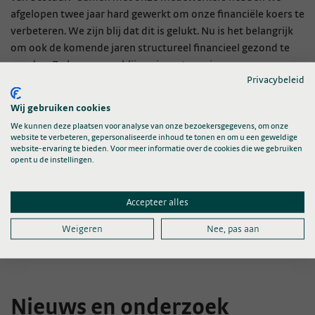
afgelopen twee jaar hard gewerkt om onze financiële koers te
verbeteren. We zijn blij dat dit is gelukt. Nu is het belangrijk
om ook de komende jaren structureel financieel gezond te
worden. Zo kunnen we blijven investeren in onze
Privacybeleid
medewerkers en onze patiënten. En blijven we ‘samen verder
in beweging’.”
Wij gebruiken cookies
We kunnen deze plaatsen voor analyse van onze bezoekersgegevens, om onze
website te verbeteren, gepersonaliseerde inhoud te tonen en om u een geweldige
website-ervaring te bieden. Voor meer informatie over de cookies die we gebruiken
opent u de instellingen.
Jaarverslag, jaarrekening &
kerncijfers 2025
Bekijk ze hier
Accepteer alles
Weigeren
Nee, pas aan
Nieuws en onderzoek