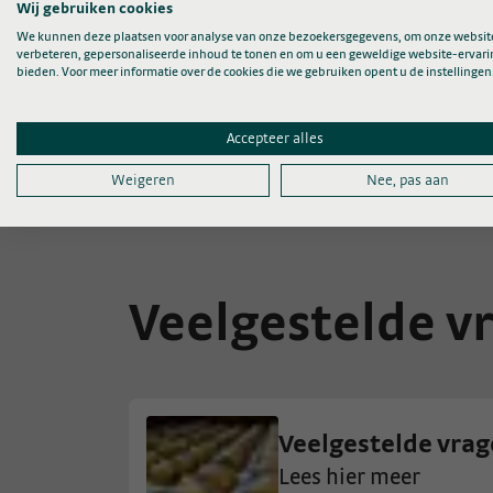
Wij gebruiken cookies
Log in met uw Zorgdoc-account
We kunnen deze plaatsen voor analyse van onze bezoekersgegevens, om onze website
verbeteren, gepersonaliseerde inhoud te tonen en om u een geweldige website-ervari
Ga naar ‘Medicijnen’ en klik op ‘Bek
bieden. Voor meer informatie over de cookies die we gebruiken opent u de instellingen
Klik op het ‘i’-icoon of het ‘afspee
Accepteer alles
Heeft u nog geen Zorgdoc-account of wilt
Weigeren
Nee, pas aan
Veelgestelde v
Veelgestelde vra
Lees hier meer