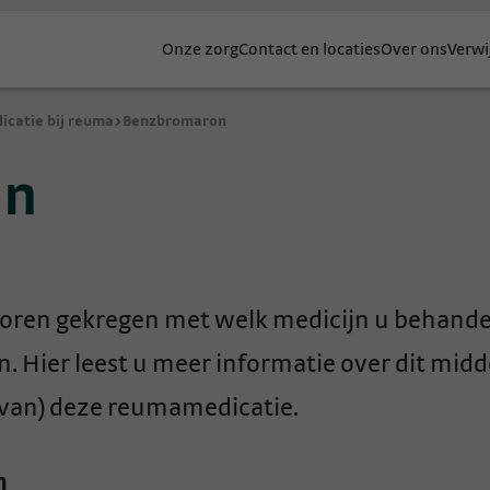
Onze zorg
Contact en locaties
Over ons
Verwi
icatie bij reuma
>
Benzbromaron
on
horen gekregen met welk medicijn u behande
Hier leest u meer informatie over dit midde
 van) deze reumamedicatie.
n