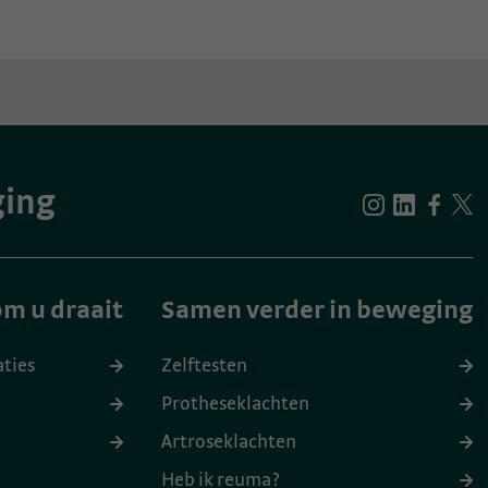
ging
m u draait
Samen verder in beweging
aties
Zelftesten
Protheseklachten
Artroseklachten
Heb ik reuma?