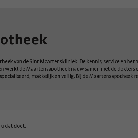
potheek
heek van de Sint Maartenskliniek. De kennis, service en het a
en werkt de Maartensapotheek nauw samen met de dokters en
pecialiseerd, makkelijk en veilig. Bij de Maartensapotheek r
u dat doet.