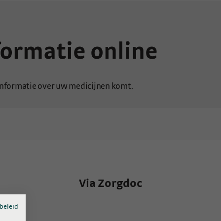
ormatie online
 informatie over uw medicijnen komt.
Via Zorgdoc
beleid