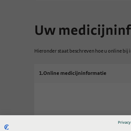
Uw medicijninf
Hieronder staat beschreven hoe u online bij
1.
Online medicijninformatie
Privacy
Ga naar
www.zorgdoc.nl