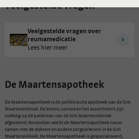
Veelgestelde vragen
Veelgestelde vragen over
reumamedicatie
Lees hier meer
De Maartensapotheek
De Maartensapotheek is de poliklinische apotheek van de Sint
Maartenskliniek. De kennis, service en het assortiment zijn
volledig op de patiënten van de Sint Maartenskliniek
afgestemd. Bovendien werkt de Maartensapotheek nauw
samen met de dokters en andere zorgverleners in de Sint
Maartenskliniek. De Maartensapotheek is gespecialiseerd,