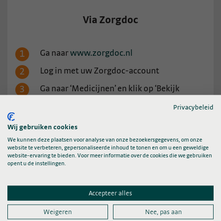
Via Zorgdoc
Ga naar
www.zorgdoc.nl
Log in met uw Zorgdoc-account
Ga naar ‘Medicijnen’ en klik op ‘Bekijk
medicijnen’.
Privacybeleid
Klik op het ‘i’-icoon of het ‘afspeel-icoon’ om
Wij gebruiken cookies
informatie over het medicijn te bekijken.
We kunnen deze plaatsen voor analyse van onze bezoekersgegevens, om onze
website te verbeteren, gepersonaliseerde inhoud te tonen en om u een geweldige
website-ervaring te bieden. Voor meer informatie over de cookies die we gebruiken
Heeft u nog geen Zorgdoc-account of wilt u
weten
opent u de instellingen.
hoe u kunt inloggen?
Klik dan hier
.
Accepteer alles
Weigeren
Nee, pas aan