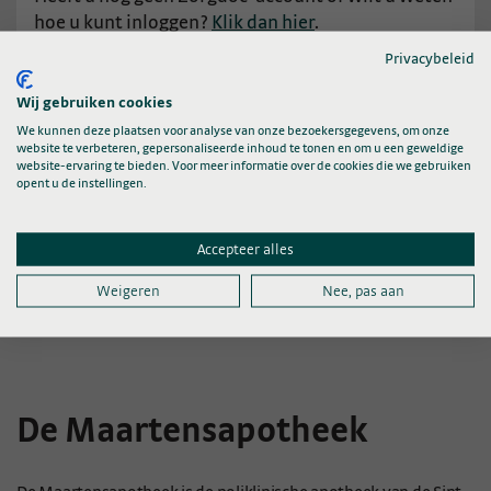
hoe u kunt inloggen?
Klik dan hier
.
Privacybeleid
Wij gebruiken cookies
We kunnen deze plaatsen voor analyse van onze bezoekersgegevens, om onze
Veelgestelde vragen
website te verbeteren, gepersonaliseerde inhoud te tonen en om u een geweldige
website-ervaring te bieden. Voor meer informatie over de cookies die we gebruiken
opent u de instellingen.
Veelgestelde vragen over
Accepteer alles
reumamedicatie
Weigeren
Nee, pas aan
Lees hier meer
De Maartensapotheek