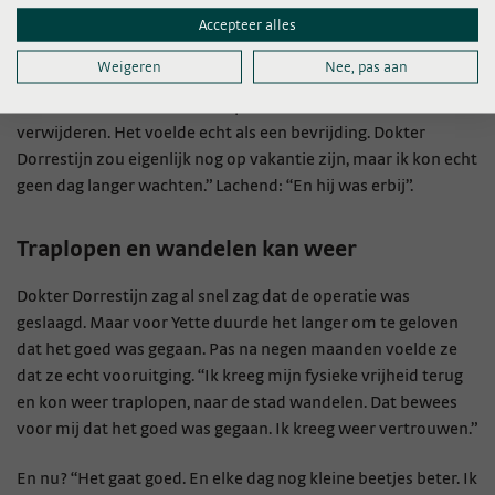
Accepteer alles
Die hield haar rechterarm hoog en fixeerde haar schouder en
rug. Alleen haar linkerarm kon vrij bewegen. “Het waren acht
Weigeren
Nee, pas aan
lange weken. Ik leefde met de dag. Meteen de eerste dag na
die acht weken had ik een afspraak om het korset te
verwijderen. Het voelde echt als een bevrijding. Dokter
Dorrestijn zou eigenlijk nog op vakantie zijn, maar ik kon echt
geen dag langer wachten.” Lachend: “En hij was erbij”.
Traplopen en wandelen kan weer
Dokter Dorrestijn zag al snel zag dat de operatie was
geslaagd. Maar voor Yette duurde het langer om te geloven
dat het goed was gegaan. Pas na negen maanden voelde ze
dat ze echt vooruitging. “Ik kreeg mijn fysieke vrijheid terug
en kon weer traplopen, naar de stad wandelen. Dat bewees
voor mij dat het goed was gegaan. Ik kreeg weer vertrouwen.”
En nu? “Het gaat goed. En elke dag nog kleine beetjes beter. Ik