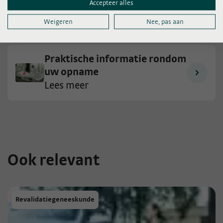
Accepteer alles
Behandeling Dwarslaesie
Weigeren
Nee, pas aan
Praktische informatie rondom
uw opname
Lees meer
Ook relevant
Revalidatiegeneeskunde