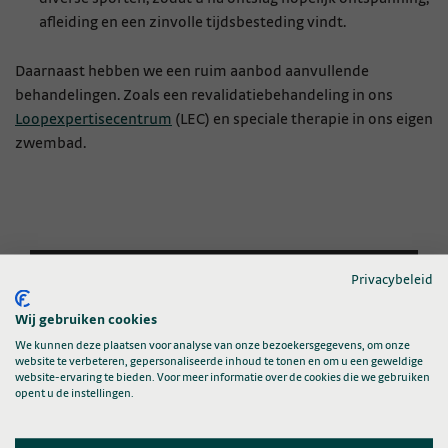
afleiding en een zinvolle tijdsbesteding vindt.
Daarnaast hebben we een ruim aanbod aanvullende
behandelingen. Zoals een revalidatiebehandeling in ons
Loopexpertisecentrum
(LEC) en speciale therapie in ons eigen
zwembad.
Privacybeleid
Wij gebruiken cookies
We kunnen deze plaatsen voor analyse van onze bezoekersgegevens, om onze
website te verbeteren, gepersonaliseerde inhoud te tonen en om u een geweldige
website-ervaring te bieden. Voor meer informatie over de cookies die we gebruiken
opent u de instellingen.