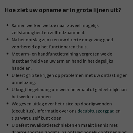
Hoe ziet uw opname er in grote lijnen uit?
Samen werken we toe naar zoveel mogelijk
zelfstandigheid en zelfredzaamheid.
Na het ontslag zijn u en uw directe omgeving goed
voorbereid op het functioneren thuis.
Met arm- en handfunctietraining vergroten we de
inzetbaarheid van uw arm en hand in het dagelijks
handelen.
U leert grip te krijgen op problemen met uw ontlasting en
urinelozing.
U krijgt begeleiding om weer helemaal of gedeeltelijk aan
het werk te kunnen.
We geven uitleg over het risico op doorligwonden
(decubitus), informatie over ons
decubituszorgpad
en
tips wat u zelf kunt doen.
U oefent revalidatietechnieken en maakt kennis met
diverse sporten, zodat u na ontslag hopelijk ontspanning,