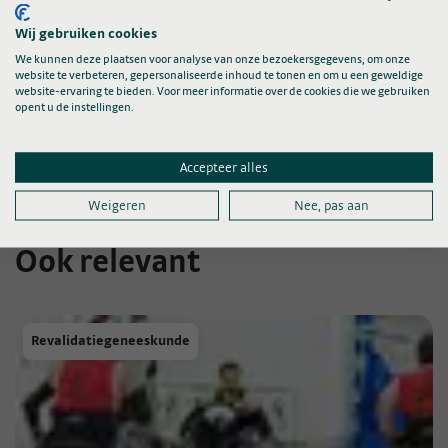
Wij gebruiken cookies
Praktische informatie rondom
We kunnen deze plaatsen voor analyse van onze bezoekersgegevens, om onze
website te verbeteren, gepersonaliseerde inhoud te tonen en om u een geweldige
uw poliklinische behandeling
website-ervaring te bieden. Voor meer informatie over de cookies die we gebruiken
Lees meer
opent u de instellingen.
Accepteer alles
Weigeren
Nee, pas aan
Ook relevant
Revalidatiegeneeskunde