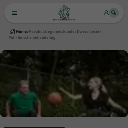
Home
>
Revalidatiegeneeskunde
>
Dwarslaesie
>
Poliklinische behandeling