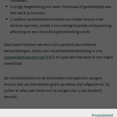
handelen.
U krijgt begeleiding om weer helemaal of gedeeltelijk aan
het werk te kunnen.
U oefent revalidatietechnieken en maakt kennis met
diverse sporten, zodat u na ontslag hopelijk ontspanning,
afleiding en een zinvolle tijdsbesteding vindt.
Daarnaast hebben we een ruim aanbod aanvullende
behandelingen. Zoals een revalidatiebehandeling in ons
Loopexpertisecentrum
(LEC) en speciale therapie in ons eigen
zwembad.
De revalidatiearts en de betrokken therapeuten zorgen
ervoor dat uw therapieën goed op elkaar zijn afgestemd. Zij
zullen er alles aan doen om te zorgen dat u uw doel(en)
bereikt.
Privacybeleid