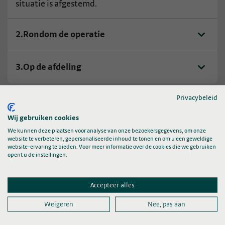
situatie is afgestemd.
2.
Rondom de operatie
3.
Op de afdeling
Privacybeleid
Wij gebruiken cookies
We kunnen deze plaatsen voor analyse van onze bezoekersgegevens, om onze
website te verbeteren, gepersonaliseerde inhoud te tonen en om u een geweldige
website-ervaring te bieden. Voor meer informatie over de cookies die we gebruiken
opent u de instellingen.
Orthopedie
Accepteer alles
Weigeren
Nee, pas aan