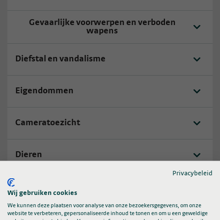
Gevaarlijke voorwerpen en verboden
wapens
Diefstal en vandalisme
Eigendommen
Cameratoezicht
Dieren
Privacybeleid
Brandveiligheid
Wij gebruiken cookies
We kunnen deze plaatsen voor analyse van onze bezoekersgegevens, om onze
website te verbeteren, gepersonaliseerde inhoud te tonen en om u een geweldige
Internet - gastennetwerk