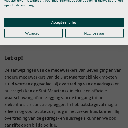
website-ervaring te bieden. Voor meer informatie over de cookies die we gebruiken
opent u de instellingen.
Social Media
Accepteer alles
Weigeren
Nee, pas aan
Let op!
De aanwijzingen van de medewerkers van Beveiliging en van
andere medewerkers van de Sint Maartenskliniek moeten
altijd worden opgevolgd. Bij overtreding van de gedrags- en
huisregels kan de Sint Maartenskliniek u een officiële
waarschuwing of ontzegging van de toegang tot het
ziekenhuis als sanctie opleggen. In het laatste geval mag u
alleen nog voor acute zorg nog in het ziekenhuis komen. Bij
overtreding van de gedrags- en huisregels kunnen we ook
aangifte doen bij de politie.