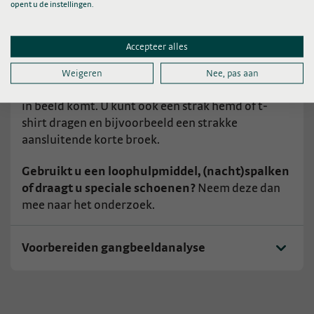
opent u de instellingen.
Videobeelden looppatroon
Tijdens uw afspraak met de fysiotherapeut maken
Accepteer alles
we videobeelden van uw looppatroon. Uw benen
moeten hiervoor tot en met uw heupen goed
Weigeren
Nee, pas aan
zichtbaar zijn. Dit betekent dat u in uw ondergoed
in beeld komt. U kunt ook een strak hemd of t-
shirt dragen en bijvoorbeeld een strakke
aansluitende korte broek.
Gebruikt u een loophulpmiddel, (nacht)spalken
of draagt u speciale schoenen?
Neem deze dan
mee naar het onderzoek.
Voorbereiden gangbeeldanalyse