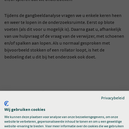
Tijdens de gangbeeldanalyse vragen we u enkele keren heen
en weer te lopen in de onderzoeksruimte. Eerst op blote
voeten (als dit voor u mogelijk is). Daarna gaat u, afhankelijk
van uw hulpvraag of de vraag van de verwijzer, met schoenen
en/of spalken aan lopen. Als u normaal gesproken met
bijvoorbeeld stokken of een rollator loopt, is het de
bedoeling dat u dit bij het onderzoek ook doet.
Hoe bereidt u zich voor?
Privacybeleid
Wij gebruiken cookies
Voorbereiden mobiliteitspoli
We kunnen deze plaatsen voor analyse van onze bezoekersgegevens, om onze
website te verbeteren, gepersonaliseerde inhoud te tonen en om u een geweldige
website-ervaring te bieden. Voor meer informatie over de cookies die we gebruiken